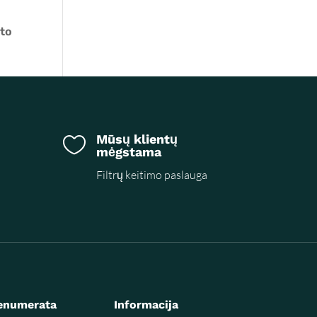
 to
Mūsų klientų

mėgstama
Filtrų keitimo paslauga
enumerata
Informacija