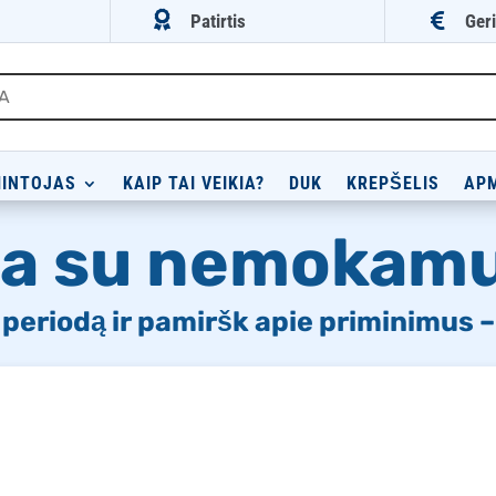


Patirtis
Geri
INTOJAS
KAIP TAI VEIKIA?
DUK
KREPŠELIS
AP
a su nemokamu
, periodą ir pamiršk apie priminimus