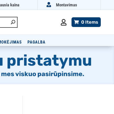

ausia kaina
Montavimas

0 Items
MOKĖJIMAS
PAGALBA
 pristatymu
 – mes viskuo pasirūpinsime.