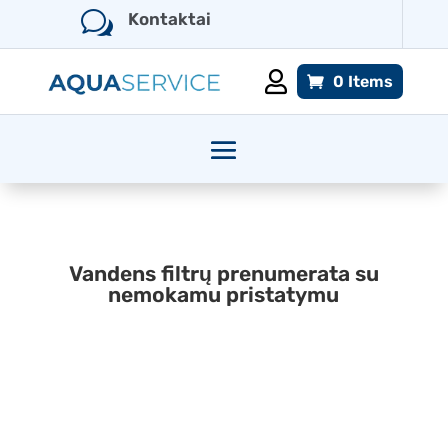
w
Kontaktai

0 Items
Vandens filtrų prenumerata su
nemokamu pristatymu