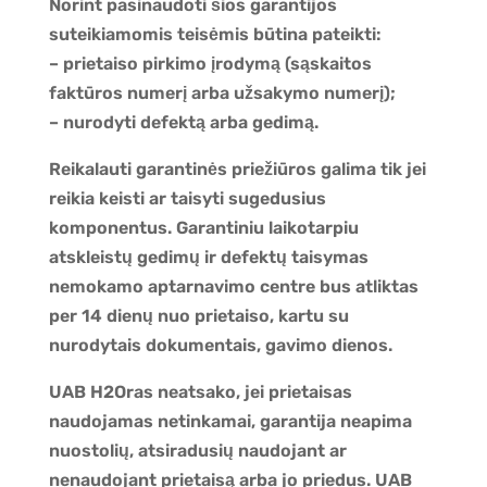
Norint pasinaudoti šios garantijos
suteikiamomis teisėmis būtina pateikti:
– prietaiso pirkimo įrodymą (sąskaitos
faktūros numerį arba užsakymo numerį);
– nurodyti defektą arba gedimą.
Reikalauti garantinės priežiūros galima tik jei
reikia keisti ar taisyti sugedusius
komponentus. Garantiniu laikotarpiu
atskleistų gedimų ir defektų taisymas
nemokamo aptarnavimo centre bus atliktas
per 14 dienų nuo prietaiso, kartu su
nurodytais dokumentais, gavimo dienos.
UAB H2Oras neatsako, jei prietaisas
naudojamas netinkamai, garantija neapima
nuostolių, atsiradusių naudojant ar
nenaudojant prietaisą arba jo priedus. UAB