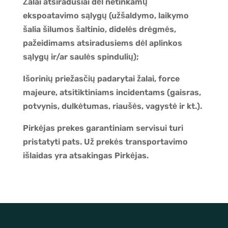
Žalai atsiradusiai dėl netinkamų
ekspoatavimo sąlygų (užšaldymo, laikymo
šalia šilumos šaltinio, didelės drėgmės,
pažeidimams atsiradusiems dėl aplinkos
sąlygų ir/ar saulės spindulių);
Išorinių priežasčių padarytai žalai, force
majeure, atsitiktiniams incidentams (gaisras,
potvynis, dulkėtumas, riaušės, vagystė ir kt.).
Pirkėjas prekes garantiniam servisui turi
pristatyti pats. Už prekės transportavimo
išlaidas yra atsakingas Pirkėjas.