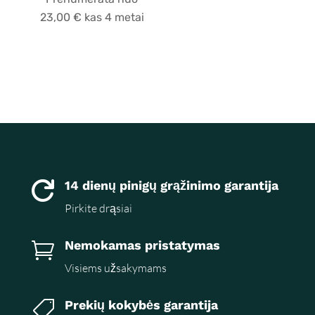
23,00
€
kas 4 metai
14 dienų pinigų grąžinimo garantija

Pirkite drąsiai
Nemokamas pristatymas

Visiems užsakymams
Prekių kokybės garantija
