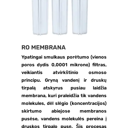
RO MEMBRANA
Ypatingai smulkaus porėtumo (vienos
poros dydis 0,0001 mikrono) filtras,
veikiantis atvirkštinio osmoso
principu. Gryną vandenį ir druskų
tirpalą atskyrus pusiau laidžia
membrana, kuri praleidžia tik vandens
molekules, dėl slėgio (koncentracijos)
skirtumo abiejose membranos
pusėse, vandens molekulės pereina į
druskos tirpalo pusę. Šis procesas