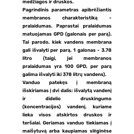
medžiagos ir druskos.
Pagrindinis parametras apibrėžiantis
membranos charakteristiką -
pralaidumas. Paprastai pralaidumas
matuojamas GPD (galonais per parą).
Tai parodo, kiek vandens membrana
gali išvalyti per parą. 1 galonas - 3.78
litro (taigi, jei membranos
pralaidumas yra 100 GPD, per parą
galima išvalyti iki 378 litrų vandens).
Vanduo patekęs į membraną
išskiriamas į dvi dalis: išvalytą vandenį
ir didelio druskingumo
(koncentracijos) vandenį, kuriame
lieka visos atskirtos druskos ir
teršalai. Geriamas vanduo tiekiamas į
maišytuvą arba kaupiamas slėginėse