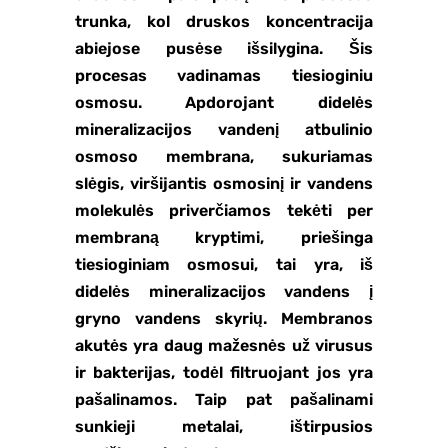
trunka, kol druskos koncentracija
abiejose pusėse išsilygina. Šis
procesas vadinamas tiesioginiu
osmosu. Apdorojant didelės
mineralizacijos vandenį atbulinio
osmoso membrana, sukuriamas
slėgis, viršijantis osmosinį ir vandens
molekulės priverčiamos tekėti per
membraną kryptimi, priešinga
tiesioginiam osmosui, tai yra, iš
didelės mineralizacijos vandens į
gryno vandens skyrių. Membranos
akutės yra daug mažesnės už virusus
ir bakterijas, todėl filtruojant jos yra
pašalinamos. Taip pat pašalinami
sunkieji metalai, ištirpusios