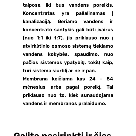
talpose, iki bus vandens poreikis.
Koncentratas yra pašalinamas į
kanalizaciją. Geriamo vandens ir
koncentrato santykis gali būti įvairus
(nuo 1:1 iki 1:7), jis priklauso nuo į
atvirkštinio osmoso sistemą tiekiamo
vandens kokybės, spaudimo, nuo
pačios sistemos ypatybių, tokių kaip,
turi sistema siurblį ar ne ir pan.
Membrana keičiama kas 24 - 84
mėnesius arba pagal poreikį. Tai
priklauso nuo to, kiek sunaudojama
vandens ir membranos pralaidumo.
Galite pasirinkti ir šias