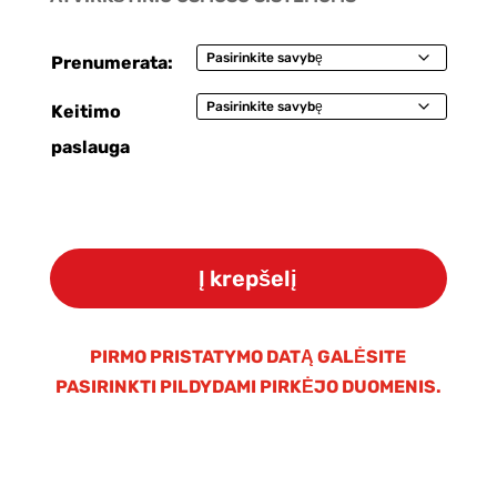
Prenumerata:
Keitimo
paslauga
produkto
kiekis:
Į krepšelį
Osmosinė
membrana
WaterLovers/Hidrotek
PIRMO PRISTATYMO DATĄ GALĖSITE
150G
PASIRINKTI PILDYDAMI PIRKĖJO DUOMENIS.
(2012)