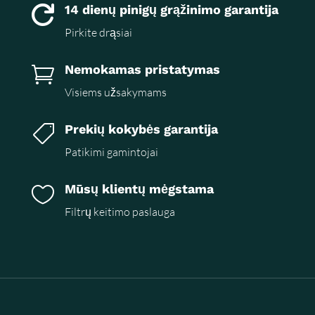
14 dienų pinigų grąžinimo garantija

Pirkite drąsiai
Nemokamas pristatymas

Visiems užsakymams
Prekių kokybės garantija

Patikimi gamintojai
Mūsų klientų mėgstama

Filtrų keitimo paslauga