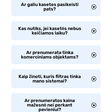
Ar galiu kasetes pasikeisti
pats?
Kas nutiks, jei kasetės nebus
keičiamos laiku?
Ar prenumerata tinka
komerciniams objektams?
Kaip žinoti, kuris filtras tinka
mano sistemai?
Ar prenumeratos kaina
mažesnė nei perkant
pavieniui?