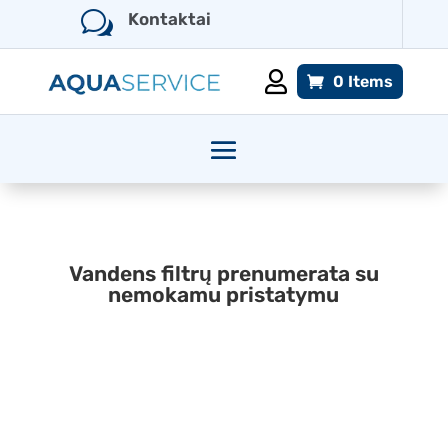
w
Kontaktai

0 Items
Vandens filtrų prenumerata su
nemokamu pristatymu