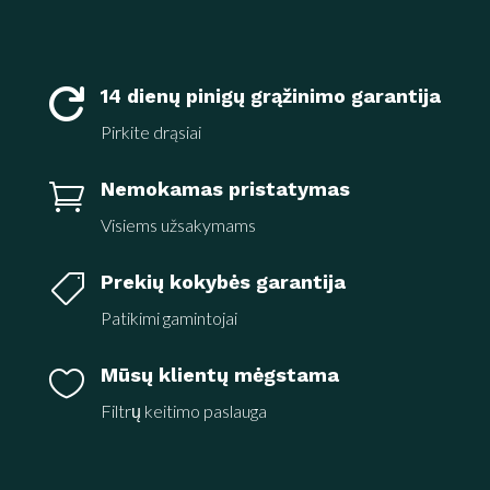
14 dienų pinigų grąžinimo garantija

Pirkite drąsiai
Nemokamas pristatymas

Visiems užsakymams
Prekių kokybės garantija

Patikimi gamintojai
Mūsų klientų mėgstama

Filtrų keitimo paslauga