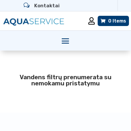
w
Kontaktai

0 Items
Vandens filtrų prenumerata su
nemokamu pristatymu