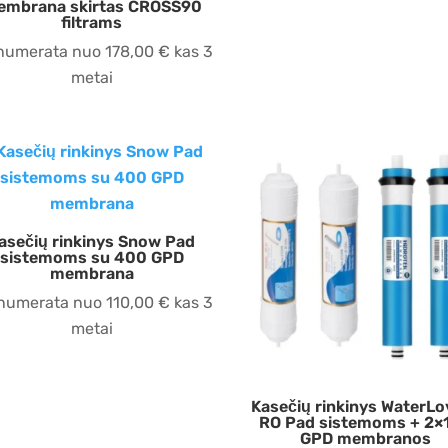
embrana skirtas CROSS90
filtrams
numerata nuo
178,00
€
kas 3
metai
asečių rinkinys Snow Pad
sistemoms su 400 GPD
membrana
numerata nuo
110,00
€
kas 3
metai
Kasečių rinkinys WaterLo
RO Pad sistemoms + 2×
GPD membranos