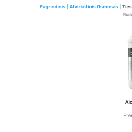
Pagrindinis
Atvirkštinis Osmosas
Ties
Rodo
Ai
Pre