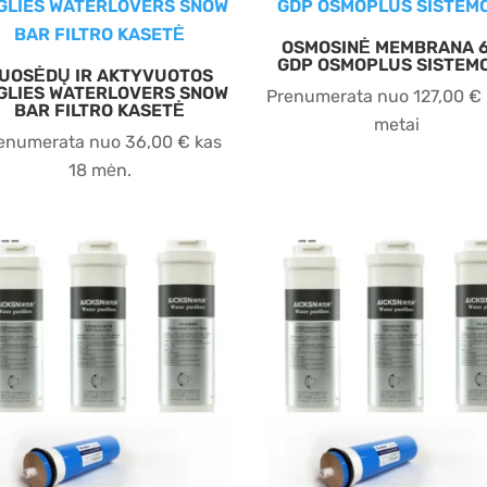
OSMOSINĖ MEMBRANA 
GDP OSMOPLUS SISTEM
UOSĖDŲ IR AKTYVUOTOS
GLIES WATERLOVERS SNOW
Prenumerata nuo
127,00
€
BAR FILTRO KASETĖ
metai
enumerata nuo
36,00
€
kas
18 mėn.