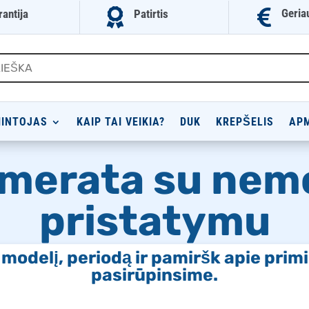


Geria
rantija
Patirtis
INTOJAS
KAIP TAI VEIKIA?
DUK
KREPŠELIS
AP
merata su ne
pristatymu
o modelį, periodą ir pamiršk apie pri
pasirūpinsime.