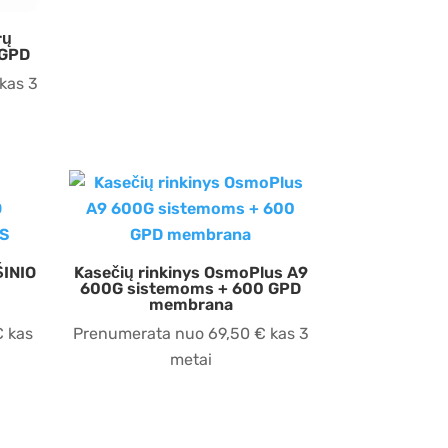
rų
0GPD
kas 3
ŠINIO
Kasečių rinkinys OsmoPlus A9
600G sistemoms + 600 GPD
membrana
€
kas
Prenumerata nuo
69,50
€
kas 3
metai