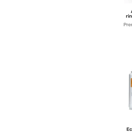
ri
Pre
Ec