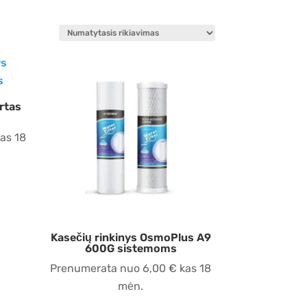
irtas
as 18
Kasečių rinkinys OsmoPlus A9
600G sistemoms
Prenumerata nuo
6,00
€
kas 18
mėn.