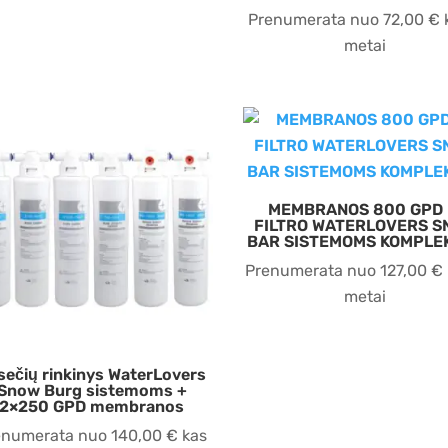
Prenumerata nuo
72,00
€
metai
MEMBRANOS 800 GPD 
FILTRO WATERLOVERS S
BAR SISTEMOMS KOMPLE
Prenumerata nuo
127,00
€
metai
sečių rinkinys WaterLovers
Snow Burg sistemoms +
2×250 GPD membranos
enumerata nuo
140,00
€
kas