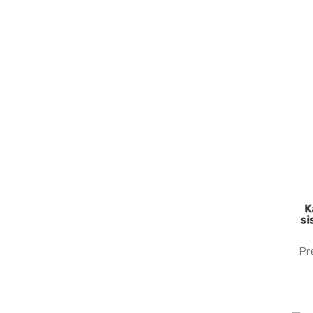
K
si
Pr