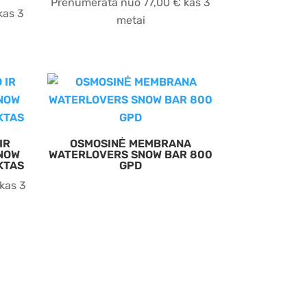
Prenumerata nuo
77,00
€
kas 3
kas 3
metai
IR
OSMOSINĖ MEMBRANA
NOW
WATERLOVERS SNOW BAR 800
KTAS
GPD
kas 3