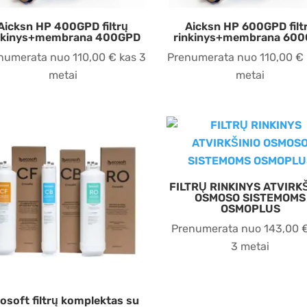
Aicksn HP 400GPD filtrų
Aicksn HP 600GPD filt
nkinys+membrana 400GPD
rinkinys+membrana 60
numerata nuo
110,00
€
kas 3
Prenumerata nuo
110,00
€
metai
metai
FILTRŲ RINKINYS ATVIRK
OSMOSO SISTEMOMS
OSMOPLUS
Prenumerata nuo
143,00
3 metai
osoft filtrų komplektas su