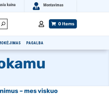

usia kaina
Montavimas

0 Items
MOKĖJIMAS
PAGALBA
mokamu
minimus – mes viskuo