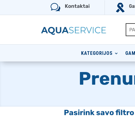
w

Kontaktai
Ga
KATEGORIJOS
GAM
Prenu
Pasirink savo filtr