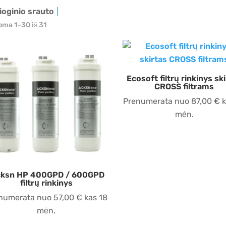
ioginio srauto
ma 1–30 iš 31
Ecosoft filtrų rinkinys sk
CROSS filtrams
Prenumerata nuo
87,00
€
k
mėn.
cksn HP 400GPD / 600GPD
filtrų rinkinys
numerata nuo
57,00
€
kas 18
mėn.