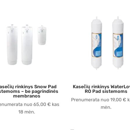
asečių rinkinys Snow Pad
Kasečių rinkinys WaterLo
stemoms – be pagrindinės
RO Pad sistemoms
membranos
Prenumerata nuo
19,00
€
k
enumerata nuo
65,00
€
kas
mėn.
18 mėn.