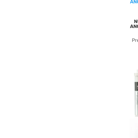
N
AN
Pr