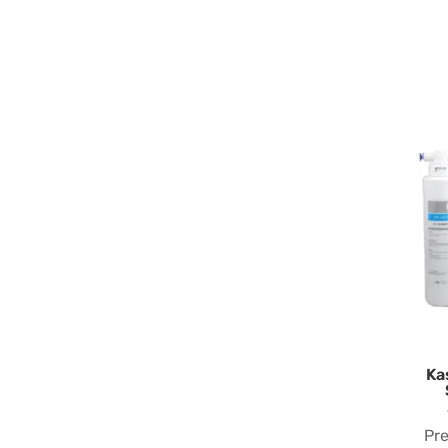
Ka
Pr