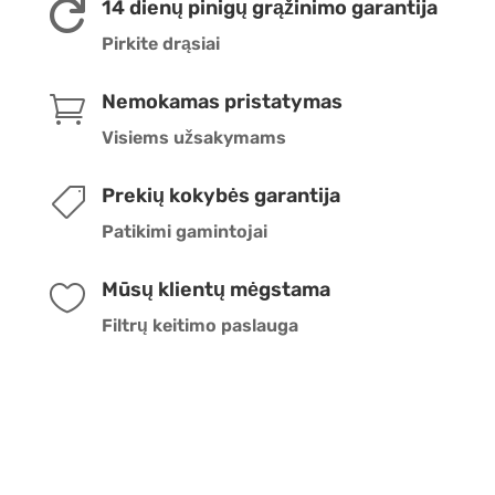
14 dienų pinigų grąžinimo garantija

Pirkite drąsiai
Nemokamas pristatymas

Visiems užsakymams
Prekių kokybės garantija

Patikimi gamintojai
Mūsų klientų mėgstama

Filtrų keitimo paslauga