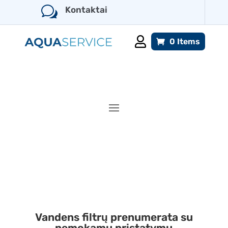
w
Kontaktai

0 Items
Vandens filtrų prenumerata su
nemokamu pristatymu