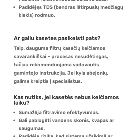
Padidėjęs TDS (bendras ištirpusių medžiagų
kiekis) rodmuo.
Ar galiu kasetes pasikeisti pats?
Taip, dauguma filtrų kasečių keičiamos
savarankiškai – procesas nesudėtingas,
tačiau rekomenduojama vadovautis
gamintojo instrukcija. Jei kyla abejonių,
galima kreiptis į specialistus.
Kas nutiks, jei kasetės nebus keičiamos
laiku?
Sumažėja filtravimo efektyvumas.
Gali pablogėti vandens skonis, kvapas ar
saugumas.
Padidėja rizika, kad sistema užsikimš ar