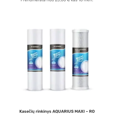
Kasečių rinkinys AQUARIUS MAXI – RO