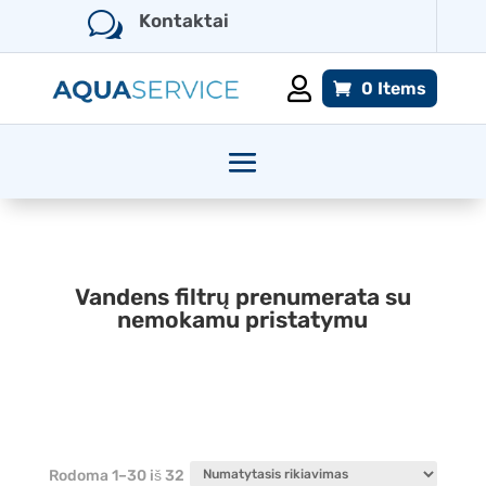
w
Kontaktai

0 Items
Vandens filtrų prenumerata su
nemokamu pristatymu
Rodoma 1–30 iš 32