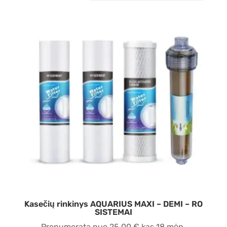
Kasečių rinkinys AQUARIUS MAXI – DEMI – RO
SISTEMAI
Prenumerata nuo
25,00
€
kas 18 mėn.