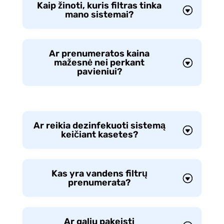
Kaip žinoti, kuris filtras tinka
mano sistemai?
Ar prenumeratos kaina
mažesnė nei perkant
pavieniui?
Ar reikia dezinfekuoti sistemą
keičiant kasetes?
Kas yra vandens filtrų
prenumerata?
Ar galiu pakeisti