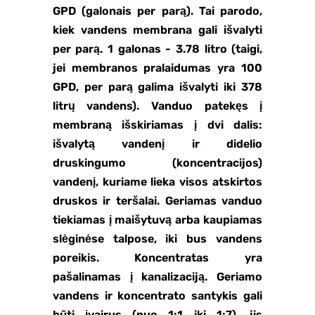
GPD (galonais per parą). Tai parodo,
kiek vandens membrana gali išvalyti
per parą. 1 galonas - 3.78 litro (taigi,
jei membranos pralaidumas yra 100
GPD, per parą galima išvalyti iki 378
litrų vandens). Vanduo patekęs į
membraną išskiriamas į dvi dalis:
išvalytą vandenį ir didelio
druskingumo (koncentracijos)
vandenį, kuriame lieka visos atskirtos
druskos ir teršalai. Geriamas vanduo
tiekiamas į maišytuvą arba kaupiamas
slėginėse talpose, iki bus vandens
poreikis. Koncentratas yra
pašalinamas į kanalizaciją. Geriamo
vandens ir koncentrato santykis gali
būti įvairus (nuo 1:1 iki 1:7), jis