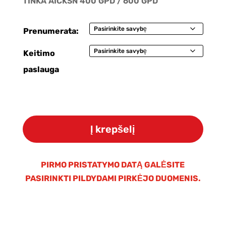
TINKA AICKSN 400 GPD / 600 GPD
Prenumerata:
Keitimo
paslauga
produkto
kiekis:
Į krepšelį
Aicksn
HP
400GPD
PIRMO PRISTATYMO DATĄ GALĖSITE
filtrų
PASIRINKTI PILDYDAMI PIRKĖJO DUOMENIS.
rinkinys+membrana
400GPD