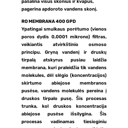
pašalina visus skonius ir kvapus,
pagerina apdoroto vandens skonį.
RO MEMBRANA 400 GPD
Ypatingai smulkaus porėtumo (vienos
poros dydis 0,0001 mikrono) filtras,
veikiantis atvirkštinio osmoso
principu. Gryną vandenį ir druskų
tirpalą atskyrus pusiau laidžia
membrana, kuri praleidžia tik vandens
molekules, dėl slėgio (koncentracijos)
skirtumo abiejose membranos
pusėse, vandens molekulės pereina į
druskos tirpalo pusę. Šis procesas
trunka, kol druskos koncentracija
abiejose pusėse išsilygina. Šis
procesas vadinamas tiesioginiu