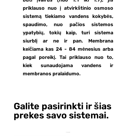
priklauso nuo į atvirkštinio osmoso
sistemą tiekiamo vandens kokybės,
spaudimo, nuo pačios sistemos
ypatybių, tokių kaip, turi sistema
siurblį ar ne ir pan. Membrana
keičiama kas 24 - 84 mėnesius arba
pagal poreikį. Tai priklauso nuo to,
kiek sunaudojama vandens ir
membranos pralaidumo.
Galite pasirinkti ir šias
prekes savo sistemai.
Jums taip pat gali patikti…