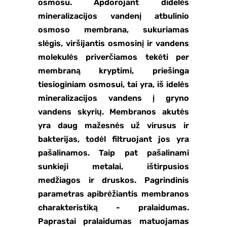
osmosu. Apdorojant didelės
mineralizacijos vandenį atbulinio
osmoso membrana, sukuriamas
slėgis, viršijantis osmosinį ir vandens
molekulės priverčiamos tekėti per
membraną kryptimi, priešinga
tiesioginiam osmosui, tai yra, iš idelės
mineralizacijos vandens į gryno
vandens skyrių. Membranos akutės
yra daug mažesnės už virusus ir
bakterijas, todėl filtruojant jos yra
pašalinamos. Taip pat pašalinami
sunkieji metalai, ištirpusios
medžiagos ir druskos. Pagrindinis
parametras apibrėžiantis membranos
charakteristiką - pralaidumas.
Paprastai pralaidumas matuojamas