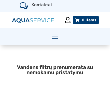
w
Kontaktai

0 Items
Vandens filtrų prenumerata su
nemokamu pristatymu