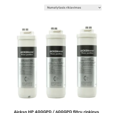
Aicksn HP 400GPD / 600GPD filtrų rinkinys