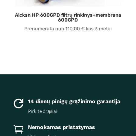
Aicksn HP 600GPD filtrų rinkinys+membrana
600GPD
Prenumerata nuo
110,00
€
kas 3 metai
14 dienų pinigų grąžinimo garantija

Pirkite drąsiai
Nemokamas pristatymas
