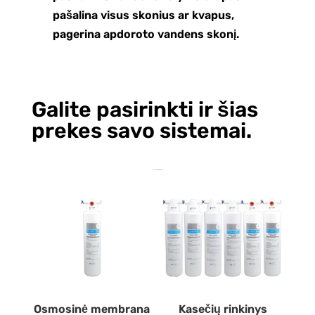
pašalina visus skonius ar kvapus,
pagerina apdoroto vandens skonį.
Galite pasirinkti ir šias
prekes savo sistemai.
Jums taip pat gali patikti…
Osmosinė membrana
Kasečių rinkinys