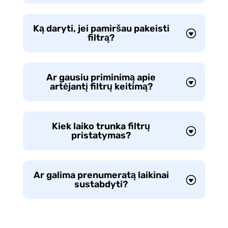
Ką daryti, jei pamiršau pakeisti
filtrą?
Ar gausiu priminimą apie
artėjantį filtrų keitimą?
Kiek laiko trunka filtrų
pristatymas?
Ar galima prenumeratą laikinai
sustabdyti?