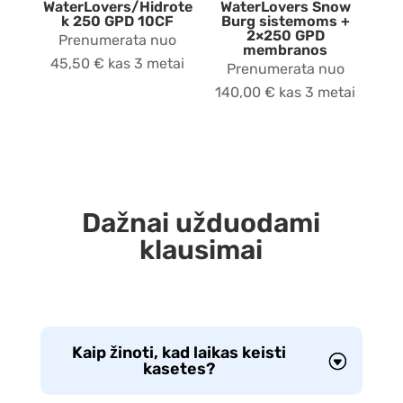
WaterLovers/Hidrote
WaterLovers Snow
k 250 GPD 10CF
Burg sistemoms +
2×250 GPD
Prenumerata nuo
membranos
45,50
€
kas 3 metai
Prenumerata nuo
140,00
€
kas 3 metai
Dažnai užduodami
klausimai
Kaip žinoti, kad laikas keisti
kasetes?