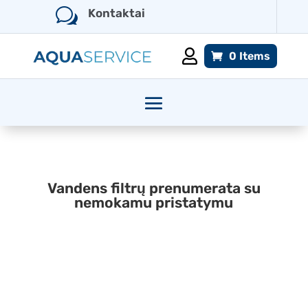
w
Kontaktai

0 Items
Vandens filtrų prenumerata su
nemokamu pristatymu