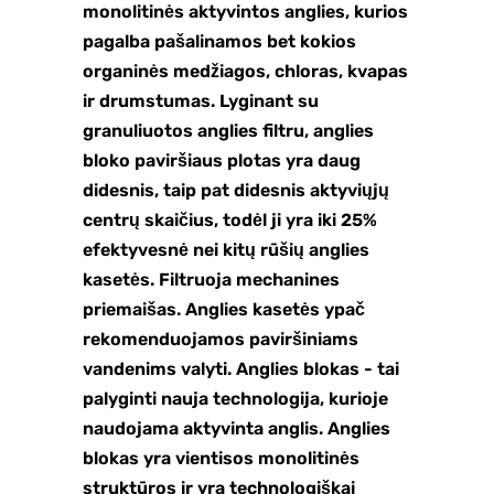
monolitinės aktyvintos anglies, kurios
pagalba pašalinamos bet kokios
organinės medžiagos, chloras, kvapas
ir drumstumas. Lyginant su
granuliuotos anglies filtru, anglies
bloko paviršiaus plotas yra daug
didesnis, taip pat didesnis aktyviųjų
centrų skaičius, todėl ji yra iki 25%
efektyvesnė nei kitų rūšių anglies
kasetės. Filtruoja mechanines
priemaišas. Anglies kasetės ypač
rekomenduojamos paviršiniams
vandenims valyti. Anglies blokas - tai
palyginti nauja technologija, kurioje
naudojama aktyvinta anglis. Anglies
blokas yra vientisos monolitinės
struktūros ir yra technologiškai