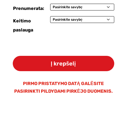
Prenumerata:
Keitimo
paslauga
produkto
kiekis:
Į krepšelį
Kasečių
rinkinys
WaterLovers
PIRMO PRISTATYMO DATĄ GALĖSITE
Snow
PASIRINKTI PILDYDAMI PIRKĖJO DUOMENIS.
Burg
sistemoms