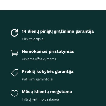
14 dienų pinigų grąžinimo garantija

Pirkite drąsiai
Nemokamas pristatymas

Visiems užsakymams
Prekių kokybės garantija

Patikimi gamintojai
Mūsų klientų mėgstama

Filtrų keitimo paslauga