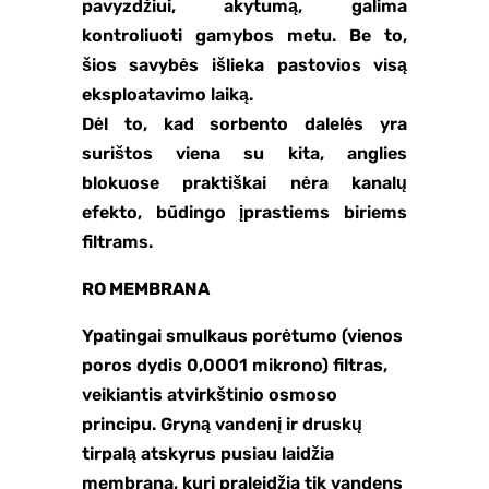
pavyzdžiui, akytumą, galima
kontroliuoti gamybos metu. Be to,
šios savybės išlieka pastovios visą
eksploatavimo laiką.
Dėl to, kad sorbento dalelės yra
surištos viena su kita, anglies
blokuose praktiškai nėra kanalų
efekto, būdingo įprastiems biriems
filtrams.
RO MEMBRANA
Ypatingai smulkaus porėtumo (vienos
poros dydis 0,0001 mikrono) filtras,
veikiantis atvirkštinio osmoso
principu. Gryną vandenį ir druskų
tirpalą atskyrus pusiau laidžia
membrana, kuri praleidžia tik vandens