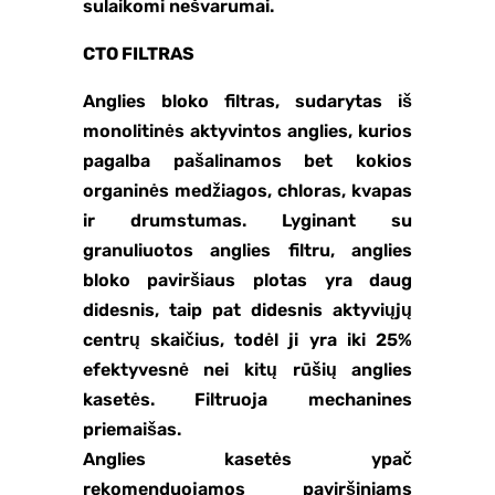
sulaikomi nešvarumai.
CTO FILTRAS
Anglies bloko filtras, sudarytas iš
monolitinės aktyvintos anglies, kurios
pagalba pašalinamos bet kokios
organinės medžiagos, chloras, kvapas
ir drumstumas. Lyginant su
granuliuotos anglies filtru, anglies
bloko paviršiaus plotas yra daug
didesnis, taip pat didesnis aktyviųjų
centrų skaičius, todėl ji yra iki 25%
efektyvesnė nei kitų rūšių anglies
kasetės. Filtruoja mechanines
priemaišas.
Anglies kasetės ypač
rekomenduojamos paviršiniams