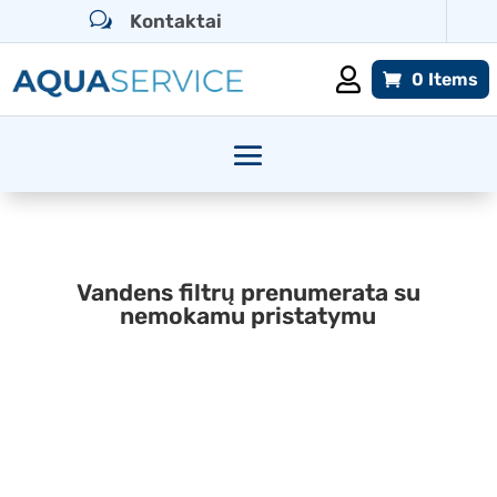
w
Kontaktai

0 Items
Vandens filtrų prenumerata su
nemokamu pristatymu