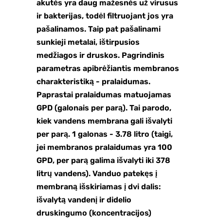
akutės yra daug mažesnės už virusus
ir bakterijas, todėl filtruojant jos yra
pašalinamos. Taip pat pašalinami
sunkieji metalai, ištirpusios
medžiagos ir druskos. Pagrindinis
parametras apibrėžiantis membranos
charakteristiką - pralaidumas.
Paprastai pralaidumas matuojamas
GPD (galonais per parą). Tai parodo,
kiek vandens membrana gali išvalyti
per parą. 1 galonas - 3.78 litro (taigi,
jei membranos pralaidumas yra 100
GPD, per parą galima išvalyti iki 378
litrų vandens). Vanduo patekęs į
membraną išskiriamas į dvi dalis:
išvalytą vandenį ir didelio
druskingumo (koncentracijos)