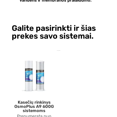
vandens ir membranos pralaidumo.
Galite pasirinkti ir šias
prekes savo sistemai.
Jums taip pat gali patikti…
Kasečių rinkinys
OsmoPlus A9 600G
sistemoms
Prenumerata nuo