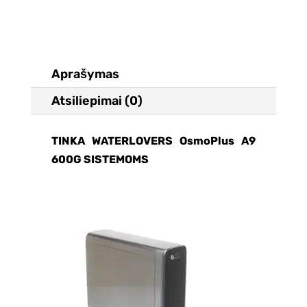
600
GPD
membrana
Aprašymas
Atsiliepimai (0)
TINKA WATERLOVERS OsmoPlus A9
600G SISTEMOMS