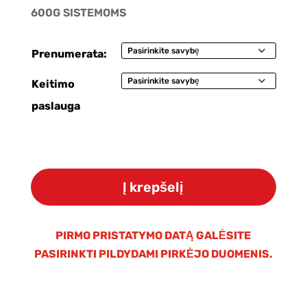
600G SISTEMOMS
Prenumerata:
Keitimo
paslauga
produkto
kiekis:
Į krepšelį
Kasečių
rinkinys
OsmoPlus
PIRMO PRISTATYMO DATĄ GALĖSITE
A9
PASIRINKTI PILDYDAMI PIRKĖJO DUOMENIS.
600G
sistemoms
+