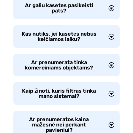
Ar galiu kasetes pasikeisti
pats?
Kas nutiks, jei kasetės nebus
keičiamos laiku?
Ar prenumerata tinka
komerciniams objektams?
Kaip žinoti, kuris filtras tinka
mano sistemai?
Ar prenumeratos kaina
mažesnė nei perkant
pavieniui?