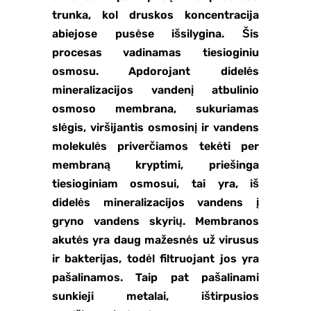
trunka, kol druskos koncentracija
abiejose pusėse išsilygina. Šis
procesas vadinamas tiesioginiu
osmosu. Apdorojant didelės
mineralizacijos vandenį atbulinio
osmoso membrana, sukuriamas
slėgis, viršijantis osmosinį ir vandens
molekulės priverčiamos tekėti per
membraną kryptimi, priešinga
tiesioginiam osmosui, tai yra, iš
didelės mineralizacijos vandens į
gryno vandens skyrių. Membranos
akutės yra daug mažesnės už virusus
ir bakterijas, todėl filtruojant jos yra
pašalinamos. Taip pat pašalinami
sunkieji metalai, ištirpusios