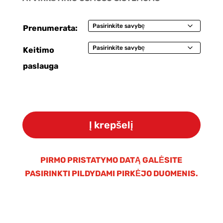
Prenumerata:
Keitimo
paslauga
produkto
kiekis:
Į krepšelį
Osmosinė
membrana
WaterLovers/Hidrotek
PIRMO PRISTATYMO DATĄ GALĖSITE
75G
PASIRINKTI PILDYDAMI PIRKĖJO DUOMENIS.
(1812-
2012)