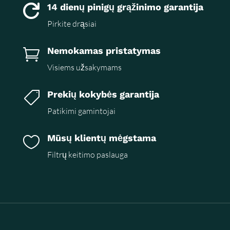
14 dienų pinigų grąžinimo garantija

Pirkite drąsiai
Nemokamas pristatymas

Visiems užsakymams
Prekių kokybės garantija

Patikimi gamintojai
Mūsų klientų mėgstama

Filtrų keitimo paslauga