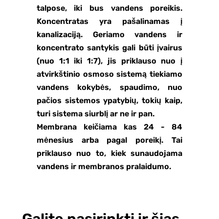
talpose, iki bus vandens poreikis.
Koncentratas yra pašalinamas į
kanalizaciją. Geriamo vandens ir
koncentrato santykis gali būti įvairus
(nuo 1:1 iki 1:7), jis priklauso nuo į
atvirkštinio osmoso sistemą tiekiamo
vandens kokybės, spaudimo, nuo
pačios sistemos ypatybių, tokių kaip,
turi sistema siurblį ar ne ir pan.
Membrana keičiama kas 24 - 84
mėnesius arba pagal poreikį. Tai
priklauso nuo to, kiek sunaudojama
vandens ir membranos pralaidumo.
Galite pasirinkti ir šias