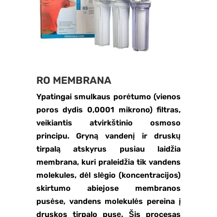
RO MEMBRANA
Ypatingai smulkaus porėtumo (vienos
poros dydis 0,0001 mikrono) filtras,
veikiantis atvirkštinio osmoso
principu. Gryną vandenį ir druskų
tirpalą atskyrus pusiau laidžia
membrana, kuri praleidžia tik vandens
molekules, dėl slėgio (koncentracijos)
skirtumo abiejose membranos
pusėse, vandens molekulės pereina į
druskos tirpalo pusę. Šis procesas