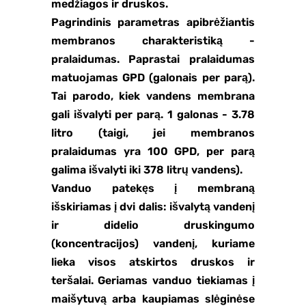
medžiagos ir druskos.
Pagrindinis parametras apibrėžiantis
membranos charakteristiką -
pralaidumas. Paprastai pralaidumas
matuojamas GPD (galonais per parą).
Tai parodo, kiek vandens membrana
gali išvalyti per parą. 1 galonas - 3.78
litro (taigi, jei membranos
pralaidumas yra 100 GPD, per parą
galima išvalyti iki 378 litrų vandens).
Vanduo patekęs į membraną
išskiriamas į dvi dalis: išvalytą vandenį
ir didelio druskingumo
(koncentracijos) vandenį, kuriame
lieka visos atskirtos druskos ir
teršalai. Geriamas vanduo tiekiamas į
maišytuvą arba kaupiamas slėginėse