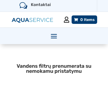
w
Kontaktai

0 Items
Vandens filtrų prenumerata su
nemokamu pristatymu