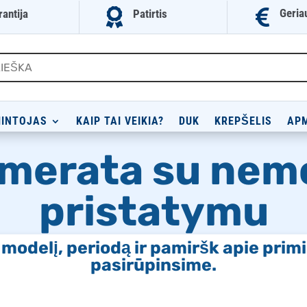


Geria
rantija
Patirtis
INTOJAS
KAIP TAI VEIKIA?
DUK
KREPŠELIS
AP
merata su ne
pristatymu
o modelį, periodą ir pamiršk apie pri
pasirūpinsime.