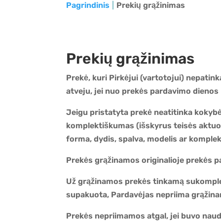
Pagrindinis
Prekių grąžinimas
Prekių grąžinimas
Prekė, kuri Pirkėjui (vartotojui) nepatin
atveju, jei nuo prekės pardavimo dienos 
Jeigu pristatyta prekė neatitinka kokybė
komplektiškumas (išskyrus teisės aktuose
forma, dydis, spalva, modelis ar komplekt
Prekės grąžinamos originalioje prekės p
Už grąžinamos prekės tinkamą sukomplek
supakuota, Pardavėjas nepriima grąžin
Prekės nepriimamos atgal, jei buvo naud