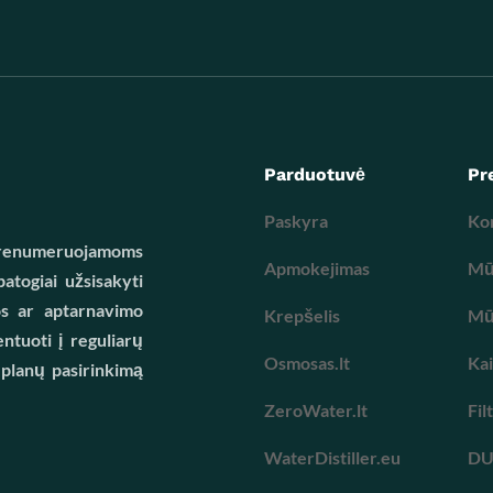
Parduotuvė
Pr
Paskyra
Ko
 prenumeruojamoms
Apmokejimas
Mūs
atogiai užsisakyti
os ar aptarnavimo
Krepšelis
Mūs
ntuoti į reguliarų
Osmosas.lt
Kai
 planų pasirinkimą
ZeroWater.lt
Fil
WaterDistiller.eu
D