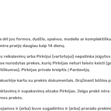
ka dėl jos formos, dydžio, spalvos, modelio ar komplektiškum
nėra praėję daugiau kaip 14 dienų.
s reikalavimų arba Pirkėjui (vartotojui) nepatinka įsigytos
 nurodytas prekes, kurių Pirkėjas neturi teisės keisti (gr
iškumas), Pirkėjas privalo kreiptis į Pardavėją.
akuotėje kartu su prekės dokumentais. Grąžinant būtina p
tavimą ir supakavimą atsako Pirkėjas. Jeigu prekė nėra s
amos prekės.
ojamos ir (arba) buvo sugadintos ir (arba) prarado prekin