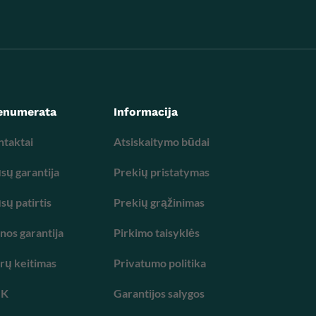
enumerata
Informacija
ntaktai
Atsiskaitymo būdai
ų garantija
Prekių pristatymas
ų patirtis
Prekių grąžinimas
nos garantija
Pirkimo taisyklės
trų keitimas
Privatumo politika
UK
Garantijos salygos