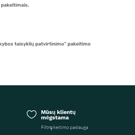
 pakeitimais.
kybos taisyklių patvirtinimo” pakeitimo
Mūsų klientų

mėgstama
Filtrų keitimo paslauga