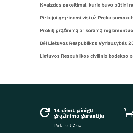
išvaizdos pakeitimai, kurie buvo būtini n
Pirkėjui grąžinami visi už Prekę sumokėti
Prekių grąžinimą ar keitimą reglamentuo
Dėl Lietuvos Respublikos Vyriausybės 20
Lietuvos Respublikos civilinio kodekso 
14 dienų pinigų

grąžinimo garantija
Pirkite drąsiai