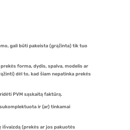
o, gali būti pakeista (grąžinta) tik tuo
 prekės forma, dydis, spalva, modelis ar
ąžinti) dėl to, kad šiam nepatinka prekės
ridėti PVM sąskaitą faktūrą.
ukomplektuota ir (ar) tinkamai
ę išvaizdą (prekės ar jos pakuotės