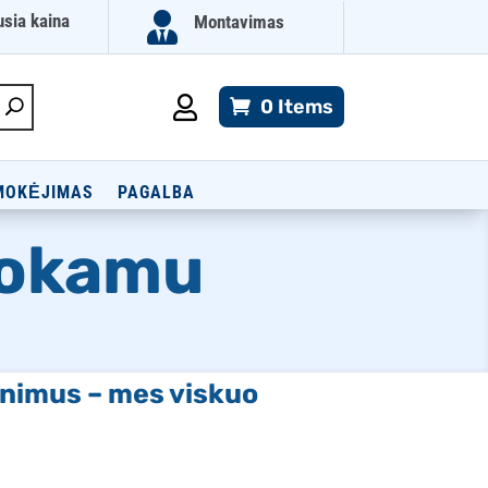

usia kaina
Montavimas

0 Items
MOKĖJIMAS
PAGALBA
mokamu
minimus – mes viskuo