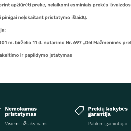
orint apžiūrėti prekę, nelaikomi esminiais prekės išvaizdos
 pinigai neįskaitant pristatymo išlaidų.
ja:
01 m. birželio 11 d. nutarimo Nr. 697 „Dėl Mažmeninės pre
pakeitimo ir papildymo įstatymas
Nemokamas
Prekių kokybės


pristatymas
garantija
Visiems užsakymams
Patikimi gamintojai