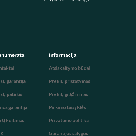
enumerata
Informacija
ntaktai
Atsiskaitymo būdai
ų garantija
Prekių pristatymas
ų patirtis
Prekių grąžinimas
nos garantija
Pirkimo taisyklės
trų keitimas
Privatumo politika
UK
Garantijos salygos