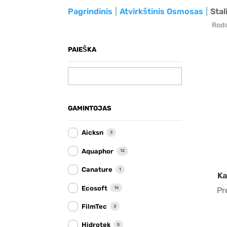
Pagrindinis
Atvirkštinis Osmosas
Stali
Rodo
PAIEŠKA
GAMINTOJAS
Aicksn
3
Aquaphor
12
Canature
1
Ka
Ecosoft
16
Pr
FilmTec
3
Hidrotek
5