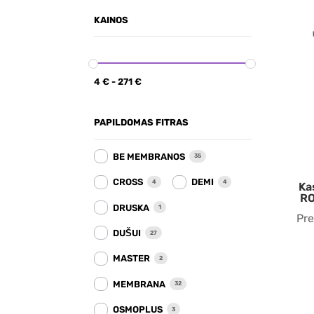
KAINOS
4
€
-
271
€
PAPILDOMAS FITRAS
BE MEMBRANOS
35
CROSS
DEMI
4
4
Ka
RO
DRUSKA
1
Pr
DUŠUI
27
MASTER
2
MEMBRANA
32
OSMOPLUS
3