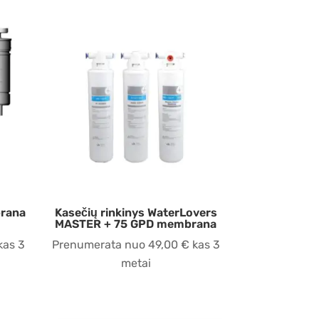
brana
Kasečių rinkinys WaterLovers
MASTER + 75 GPD membrana
kas 3
Prenumerata nuo
49,00
€
kas 3
metai