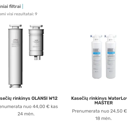
niai filtrai
mi visi rezultatai: 9
sečių rinkinys OLANSI W12
Kasečių rinkinys WaterLo
MASTER
enumerata nuo
44,00
€
kas
Prenumerata nuo
24,50
€
24 mėn.
18 mėn.