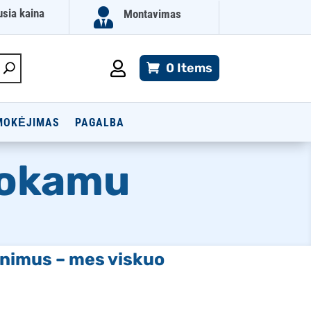

usia kaina
Montavimas

0 Items
MOKĖJIMAS
PAGALBA
mokamu
minimus – mes viskuo