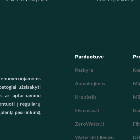
Parduotuvė
Pr
Paskyra
Ko
 prenumeruojamoms
Apmokejimas
Mūs
atogiai užsisakyti
os ar aptarnavimo
Krepšelis
Mūs
ntuoti į reguliarų
Osmosas.lt
Kai
 planų pasirinkimą
ZeroWater.lt
Fil
WaterDistiller.eu
D