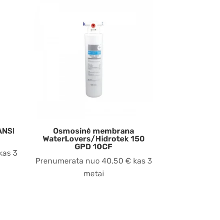
ANSI
Osmosinė membrana
WaterLovers/Hidrotek 150
GPD 10CF
kas 3
Prenumerata nuo
40,50
€
kas 3
metai