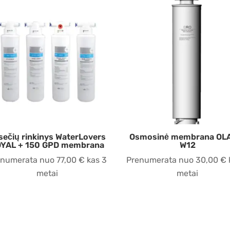
sečių rinkinys WaterLovers
Osmosinė membrana OL
YAL + 150 GPD membrana
W12
enumerata nuo
77,00
€
kas 3
Prenumerata nuo
30,00
€
metai
metai