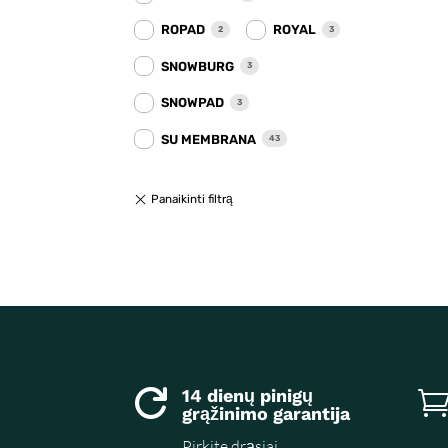
ROPAD
ROYAL
2
3
SNOWBURG
3
SNOWPAD
3
SU MEMBRANA
43
14 dienų pinigų

grąžinimo garantija
Pirkite drąsiai