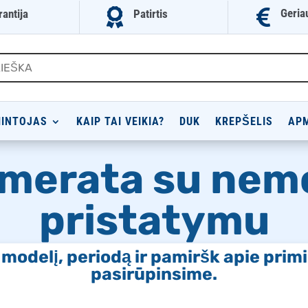


Geria
rantija
Patirtis
INTOJAS
KAIP TAI VEIKIA?
DUK
KREPŠELIS
AP
merata su ne
pristatymu
o modelį, periodą ir pamiršk apie pri
pasirūpinsime.