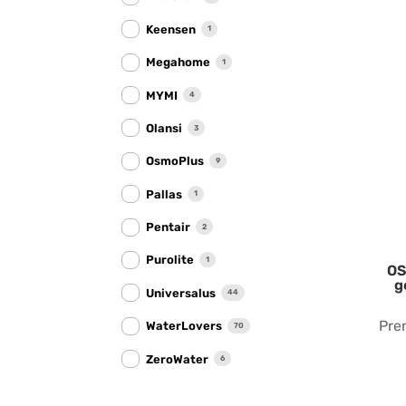
Keensen
1
Megahome
1
MYMI
4
Olansi
3
OsmoPlus
9
Pallas
1
Pentair
2
Purolite
1
OS
g
Universalus
44
Pre
WaterLovers
70
ZeroWater
6