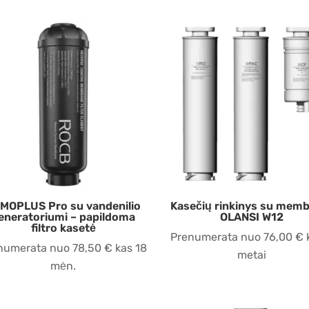
MOPLUS Pro su vandenilio
Kasečių rinkinys su mem
eneratoriumi – papildoma
OLANSI W12
filtro kasetė
Prenumerata nuo
76,00
€
numerata nuo
78,50
€
kas 18
metai
mėn.