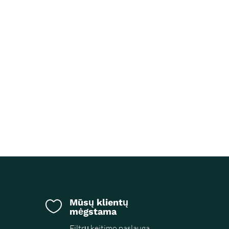
Mūsų klientų

mėgstama
Filtrų keitimo paslauga