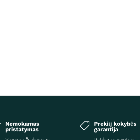
Nemokamas
Prekių kokybės


pristatymas
garantija
Visiems užsakymams
Patikimi gamintojai