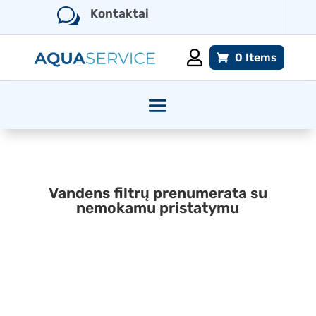
w
Kontaktai

0 Items
Vandens filtrų prenumerata su
nemokamu pristatymu