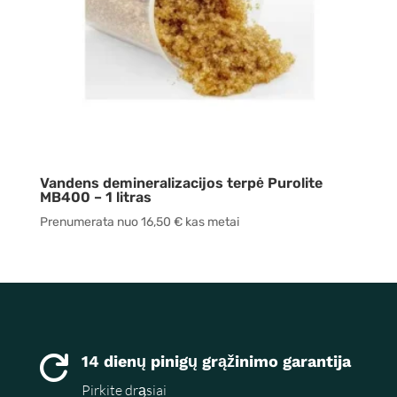
Vandens demineralizacijos terpė Purolite
MB400 – 1 litras
Prenumerata nuo
16,50
€
kas metai
14 dienų pinigų grąžinimo garantija

Pirkite drąsiai