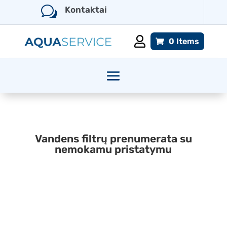
w
Kontaktai

0 Items
Vandens filtrų prenumerata su
nemokamu pristatymu