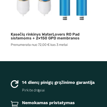
Kasečių rinkinys WaterLovers RO Pad
sistemoms + 2×150 GPD membranos
Prenumerata nuo
72,00
€
kas 3 metai
14 dienų pinigų grąžinimo garantija

Pirkite drąsiai
Nemokamas pristatymas
