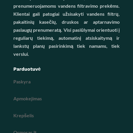
prenumeruojamoms vandens filtravimo prekėms.
Klientai gali patogiai užsisakyti vandens filtrų,
pakaitinių kasečių, druskos ar aptarnavimo
paslaugų prenumeratą. Visi pasiūlymai orientuoti į
reguliarų tiekimą, automatinį atsiskaitymą ir
lankstų planų pasirinkimą tiek namams, tiek
verslui.
Parduotuvė
Paskyra
Apmokejimas
Krepšelis
Osmosas.lt