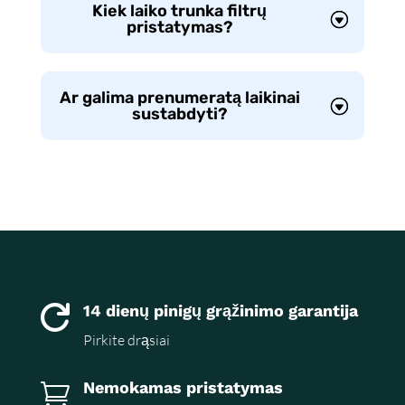
Kiek laiko trunka filtrų
pristatymas?
Ar galima prenumeratą laikinai
sustabdyti?
14 dienų pinigų grąžinimo garantija

Pirkite drąsiai
Nemokamas pristatymas
