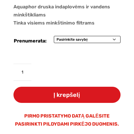
Aquaphor druska indaplovėms ir vandens
minkštikliams
Tinka visiems minkštinimo filtrams
Prenumerata:
produkto
kiekis:
Aukštos
kokybes
Į krepšelį
Aquaphor
kristalinė
druska
PIRMO PRISTATYMO DATĄ GALĖSITE
minkštinimo
PASIRINKTI PILDYDAMI PIRKĖJO DUOMENIS.
filtrams,