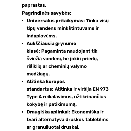
paprastas.
Pagrindinės savybės:
Universalus pritaikymas:
Tinka visų
tipų vandens minkštintuvams ir
indaplovėms.
Aukščiausia grynumo
klasė:
Pagaminta naudojant tik
šviežią vandenį, be jokių priedų,
rišiklių ar cheminių valymo
medžiagų.
Atitinka Europos
standartus:
Atitinka ir viršija EN 973
Type A reikalavimus, užtikrinančius
kokybę ir patikimumą.
Draugiška aplinkai:
Ekonomiška ir
tvari alternatyva druskos tabletėms
ar granuliuotai druskai.