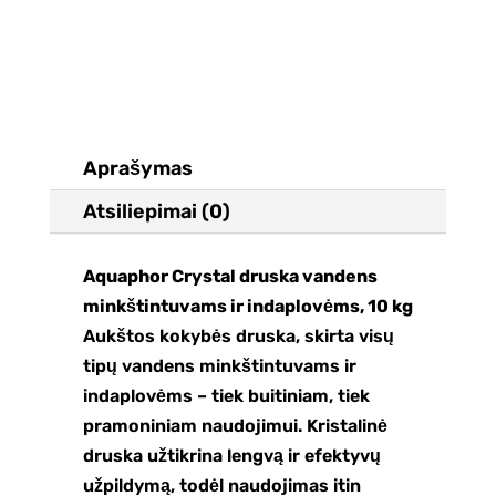
10
kg
Aprašymas
Atsiliepimai (0)
Aquaphor Crystal druska vandens
minkštintuvams ir indaplovėms, 10 kg
Aukštos kokybės druska, skirta visų
tipų vandens minkštintuvams ir
indaplovėms – tiek buitiniam, tiek
pramoniniam naudojimui. Kristalinė
druska užtikrina lengvą ir efektyvų
užpildymą, todėl naudojimas itin