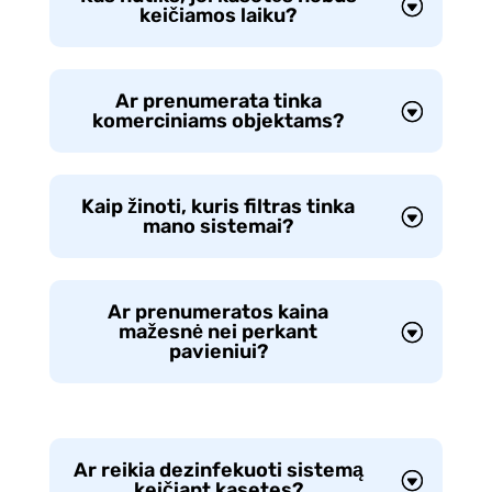
keičiamos laiku?
Ar prenumerata tinka
komerciniams objektams?
Kaip žinoti, kuris filtras tinka
mano sistemai?
Ar prenumeratos kaina
mažesnė nei perkant
pavieniui?
Ar reikia dezinfekuoti sistemą
keičiant kasetes?