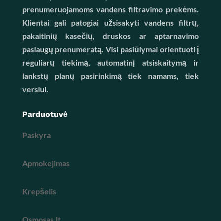
prenumeruojamoms vandens filtravimo prekėms.
Klientai gali patogiai užsisakyti vandens filtrų,
pakaitinių kasečių, druskos ar aptarnavimo
paslaugų prenumeratą. Visi pasiūlymai orientuoti į
reguliarų tiekimą, automatinį atsiskaitymą ir
lankstų planų pasirinkimą tiek namams, tiek
verslui.
Parduotuvė
Paskyra
Apmokejimas
Krepšelis
Osmosas.lt