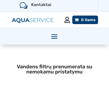
w
Kontaktai

0 Items
Vandens filtrų prenumerata su
nemokamu pristatymu