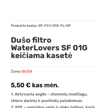
Produkto kodas:
SF-FCY-01G-FL-GP
Dušo filtro
WaterLovers SF 01G
keičiama kasetė
Žyma:
DUŠUI
5,50
€
kas mėn.
1. Aktyvuota anglis – cheminių medžiagų,
chloro darinių ir pesticidų pašalinimas.
2. KDF – specialus vario ir cinko lydinys, kuris