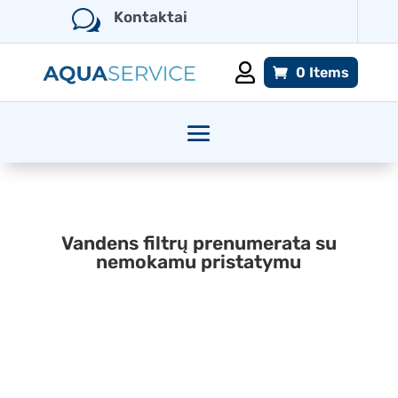
w
Kontaktai

0 Items
Vandens filtrų prenumerata su
nemokamu pristatymu