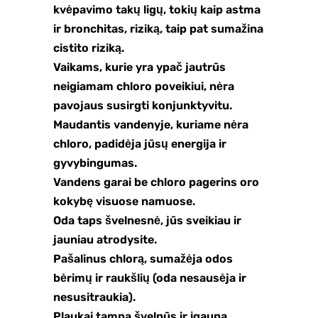
kvėpavimo takų ligų, tokių kaip astma
ir bronchitas, riziką, taip pat sumažina
cistito riziką.
Vaikams, kurie yra ypač jautrūs
neigiamam chloro poveikiui, nėra
pavojaus susirgti konjunktyvitu.
Maudantis vandenyje, kuriame nėra
chloro, padidėja jūsų energija ir
gyvybingumas.
Vandens garai be chloro pagerins oro
kokybę visuose namuose.
Oda taps švelnesnė, jūs sveikiau ir
jauniau atrodysite.
Pašalinus chlorą, sumažėja odos
bėrimų ir raukšlių (oda nesausėja ir
nesusitraukia).
Plaukai tampa švelnūs ir įgauna