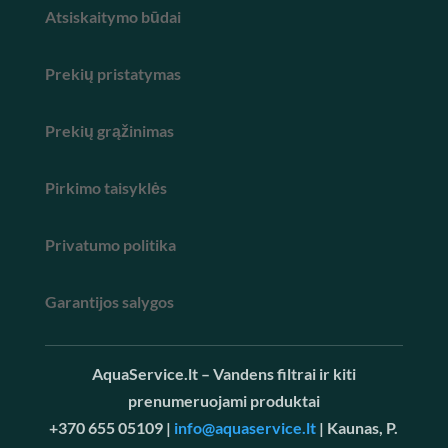
Atsiskaitymo būdai
Prekių pristatymas
Prekių grąžinimas
Pirkimo taisyklės
Privatumo politika
Garantijos salygos
AquaService.lt – Vandens filtrai ir kiti
prenumeruojami produktai
+370 655 05109 |
info@aquaservice.lt
| Kaunas, P.