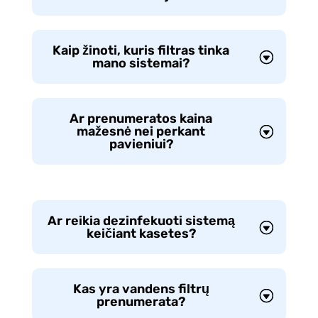
Kaip žinoti, kuris filtras tinka
mano sistemai?
Ar prenumeratos kaina
mažesnė nei perkant
pavieniui?
Ar reikia dezinfekuoti sistemą
keičiant kasetes?
Kas yra vandens filtrų
prenumerata?