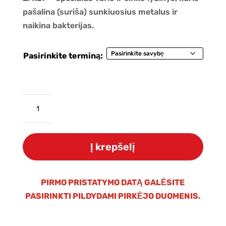
pašalina (suriša) sunkiuosius metalus ir
naikina bakterijas.
Pasirinkite terminą:
produkto
kiekis:
Dušo
filtro
Į krepšelį
WaterLovers
SF
01G
PIRMO PRISTATYMO DATĄ GALĖSITE
keičiama
PASIRINKTI PILDYDAMI PIRKĖJO DUOMENIS.
kasetė