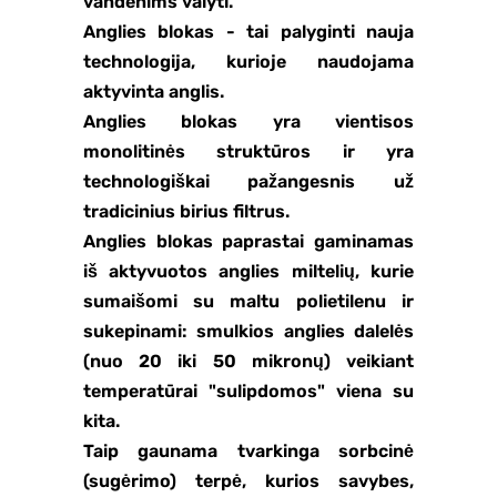
vandenims valyti.
Anglies blokas - tai palyginti nauja
technologija, kurioje naudojama
aktyvinta anglis.
Anglies blokas yra vientisos
monolitinės struktūros ir yra
technologiškai pažangesnis už
tradicinius birius filtrus.
Anglies blokas paprastai gaminamas
iš aktyvuotos anglies miltelių, kurie
sumaišomi su maltu polietilenu ir
sukepinami: smulkios anglies dalelės
(nuo 20 iki 50 mikronų) veikiant
temperatūrai "sulipdomos" viena su
kita.
Taip gaunama tvarkinga sorbcinė
(sugėrimo) terpė, kurios savybes,