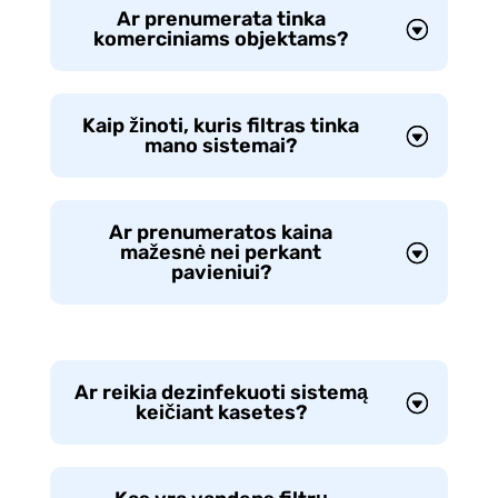
Ar prenumerata tinka
komerciniams objektams?
Kaip žinoti, kuris filtras tinka
mano sistemai?
Ar prenumeratos kaina
mažesnė nei perkant
pavieniui?
Ar reikia dezinfekuoti sistemą
keičiant kasetes?