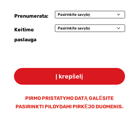
Prenumerata:
Keitimo
paslauga
produkto
kiekis:
Į krepšelį
Kasečių
rinkinys
OSMO
PIRMO PRISTATYMO DATĄ GALĖSITE
PLUS
PASIRINKTI PILDYDAMI PIRKĖJO DUOMENIS.
sistemai