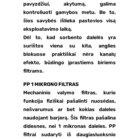
pavyzdžiui, akytumą, galima
kontroliuoti gamybos metu. Be to,
šios savybės išlieka pastovios visą
eksploatavimo laiką.
Dėl to, kad sorbento dalelės yra
surištos viena su kita, anglies
blokuose praktiškai nėra kanalų
efekto, būdingo įprastiems biriems
filtrams.
PP 1 MIKRONO FILTRAS
Mechaninio valymo filtras, kurio
funkcija fiziškai pašalinti nuosėdas,
nešvarumus ar bet kokias daleles
naudojant barjerą. Šis filtras pašalina
didesnes, nei 1 mikronas daleles. PP
filtrai sudaryti iš daugiasluoksnio