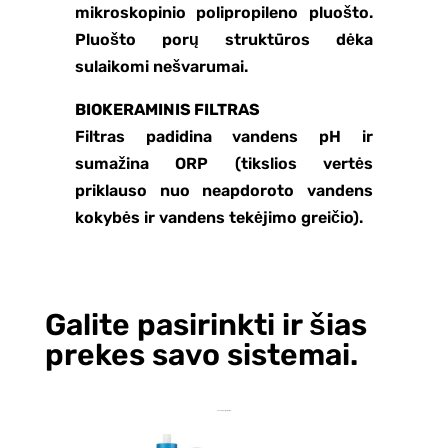
mikroskopinio polipropileno pluošto.
Pluošto porų struktūros dėka
sulaikomi nešvarumai.
BIOKERAMINIS FILTRAS
Filtras padidina vandens pH ir
sumažina ORP (tikslios vertės
priklauso nuo neapdoroto vandens
kokybės ir vandens tekėjimo greičio).
Galite pasirinkti ir šias
prekes savo sistemai.
Jums taip pat gali patikti…