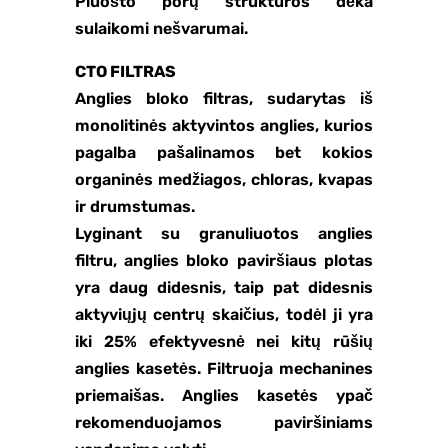
Pluošto porų struktūros dėka
sulaikomi nešvarumai.
CTO FILTRAS
Anglies bloko filtras, sudarytas iš
monolitinės aktyvintos anglies, kurios
pagalba pašalinamos bet kokios
organinės medžiagos, chloras, kvapas
ir drumstumas.
Lyginant su granuliuotos anglies
filtru, anglies bloko paviršiaus plotas
yra daug didesnis, taip pat didesnis
aktyviųjų centrų skaičius, todėl ji yra
iki 25% efektyvesnė nei kitų rūšių
anglies kasetės. Filtruoja mechanines
priemaišas. Anglies kasetės ypač
rekomenduojamos paviršiniams