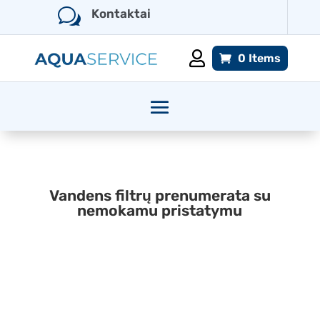
w
Kontaktai

0 Items
Vandens filtrų prenumerata su
nemokamu pristatymu