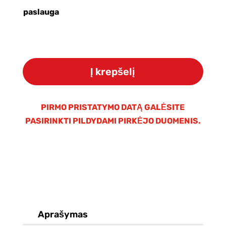
paslauga
produkto
kiekis:
Į krepšelį
Osmosinė
membrana
Global
PIRMO PRISTATYMO DATĄ GALĖSITE
Water
PASIRINKTI PILDYDAMI PIRKĖJO DUOMENIS.
500
GPD
(3012)
Aprašymas