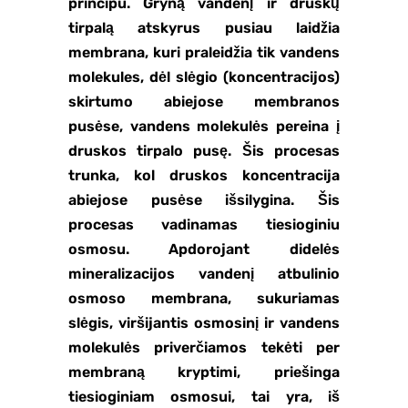
principu. Gryną vandenį ir druskų
tirpalą atskyrus pusiau laidžia
membrana, kuri praleidžia tik vandens
molekules, dėl slėgio (koncentracijos)
skirtumo abiejose membranos
pusėse, vandens molekulės pereina į
druskos tirpalo pusę. Šis procesas
trunka, kol druskos koncentracija
abiejose pusėse išsilygina. Šis
procesas vadinamas tiesioginiu
osmosu. Apdorojant didelės
mineralizacijos vandenį atbulinio
osmoso membrana, sukuriamas
slėgis, viršijantis osmosinį ir vandens
molekulės priverčiamos tekėti per
membraną kryptimi, priešinga
tiesioginiam osmosui, tai yra, iš