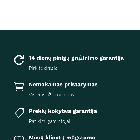
14 dienų pinigų grąžinimo garantija

Pirkite drąsiai
Nemokamas pristatymas

Visiems užsakymams
Prekių kokybės garantija

Patikimi gamintojai
Mūsų klientų mėgstama
