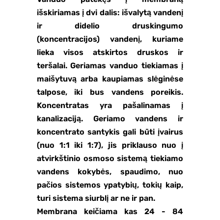
išskiriamas į dvi dalis: išvalytą vandenį
ir didelio druskingumo
(koncentracijos) vandenį, kuriame
lieka visos atskirtos druskos ir
teršalai. Geriamas vanduo tiekiamas į
maišytuvą arba kaupiamas slėginėse
talpose, iki bus vandens poreikis.
Koncentratas yra pašalinamas į
kanalizaciją. Geriamo vandens ir
koncentrato santykis gali būti įvairus
(nuo 1:1 iki 1:7), jis priklauso nuo į
atvirkštinio osmoso sistemą tiekiamo
vandens kokybės, spaudimo, nuo
pačios sistemos ypatybių, tokių kaip,
turi sistema siurblį ar ne ir pan.
Membrana keičiama kas 24 - 84