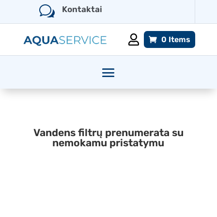
w
Kontaktai

0 Items
Vandens filtrų prenumerata su
nemokamu pristatymu