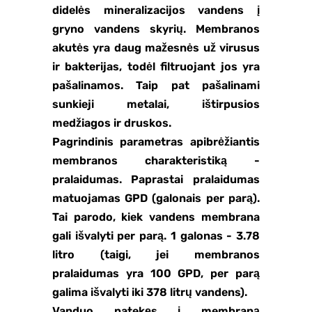
didelės mineralizacijos vandens į
gryno vandens skyrių. Membranos
akutės yra daug mažesnės už virusus
ir bakterijas, todėl filtruojant jos yra
pašalinamos. Taip pat pašalinami
sunkieji metalai, ištirpusios
medžiagos ir druskos.
Pagrindinis parametras apibrėžiantis
membranos charakteristiką -
pralaidumas. Paprastai pralaidumas
matuojamas GPD (galonais per parą).
Tai parodo, kiek vandens membrana
gali išvalyti per parą. 1 galonas - 3.78
litro (taigi, jei membranos
pralaidumas yra 100 GPD, per parą
galima išvalyti iki 378 litrų vandens).
Vanduo patekęs į membraną