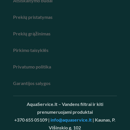
Atsiskaitymo būdai
Prekių pristatymas
Prekių grąžinimas
Pirkimo taisyklės
Privatumo politika
Garantijos salygos
AquaService.lt – Vandens filtrai ir kiti
prenumeruojami produktai
+370 655 05109 |
info@aquaservice.lt
| Kaunas, P.
Višinskio g. 102