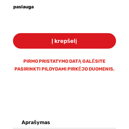
paslauga
produkto
kiekis:
Į krepšelį
Osmosinė
membrana
-
PIRMO PRISTATYMO DATĄ GALĖSITE
Hidrotek
PASIRINKTI PILDYDAMI PIRKĖJO DUOMENIS.
600G
(Hiflux)
3012
Aprašymas