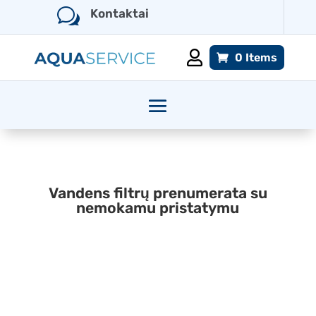
w
Kontaktai

0 Items
Vandens filtrų prenumerata su
nemokamu pristatymu