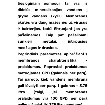
tiesioginiam osmosui, tai yra, iš
didelės mineralizacijos vandens į
gryno vandens skyrių. Membranos
akutės yra daug mažesnės už virusus
ir bakterijas, todėl filtruojant jos yra
pašalinamos. Taip pat pašalinami
sunkieji metalai, ištirpusios
medžiagos ir druskos.
Pagrindinis parametras apibrėžiantis
membranos charakteristiką -
pralaidumas. Paprastai pralaidumas
matuojamas GPD (galonais per parą).
Tai parodo, kiek vandens membrana
gali išvalyti per parą. 1 galonas - 3.78
litro (taigi, jei membranos
pralaidumas yra 100 GPD, per parą
galima išvalyti iki 378 litrų vandens).