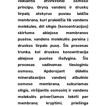
veikiantis atvirkštinio osmoso
principu. Gryną vandenį ir druskų
tirpalą atskyrus pusiau laidžia
membrana, kuri praleidžia tik vandens
molekules, dėl slėgio (koncentracijos)
skirtumo abiejose membranos
pusėse, vandens molekulės pereina į
druskos tirpalo pusę. Šis procesas
trunka, kol druskos koncentracija
abiejose pusėse išsilygina. Šis
procesas vadinamas tiesioginiu
osmosu. Apdorojant didelės
mineralizacijos vandenį atbulinio
osmoso membrana, sukuriamas
slėgis, viršijantis osmosinį ir vandens
molekulės priverčiamos tekėti per
membraną kryptimi, priešinga