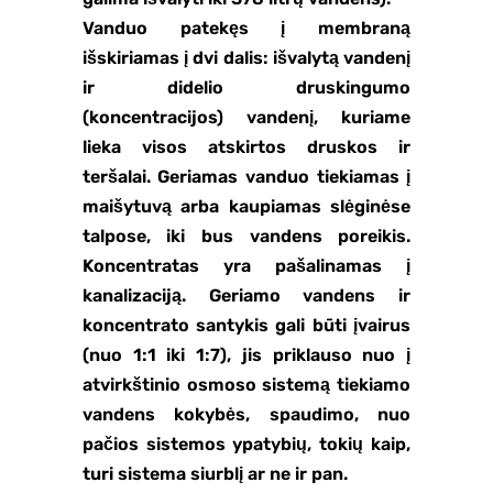
Vanduo patekęs į membraną
išskiriamas į dvi dalis: išvalytą vandenį
ir didelio druskingumo
(koncentracijos) vandenį, kuriame
lieka visos atskirtos druskos ir
teršalai. Geriamas vanduo tiekiamas į
maišytuvą arba kaupiamas slėginėse
talpose, iki bus vandens poreikis.
Koncentratas yra pašalinamas į
kanalizaciją. Geriamo vandens ir
koncentrato santykis gali būti įvairus
(nuo 1:1 iki 1:7), jis priklauso nuo į
atvirkštinio osmoso sistemą tiekiamo
vandens kokybės, spaudimo, nuo
pačios sistemos ypatybių, tokių kaip,
turi sistema siurblį ar ne ir pan.