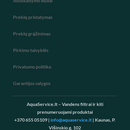
Atsiskaitymo būdai
Prekių pristatymas
Prekių grąžinimas
Pirkimo taisyklės
Privatumo politika
Garantijos salygos
AquaService.lt – Vandens filtrai ir kiti
prenumeruojami produktai
+370 655 05109 |
info@aquaservice.lt
| Kaunas, P.
Višinskio g. 102