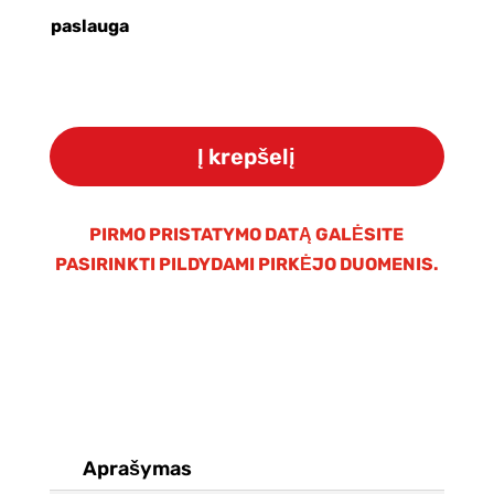
paslauga
produkto
kiekis:
Į krepšelį
Osmosinė
membrana
WaterLovers/Hidrotek
PIRMO PRISTATYMO DATĄ GALĖSITE
300G
PASIRINKTI PILDYDAMI PIRKĖJO DUOMENIS.
(3012)
Aprašymas