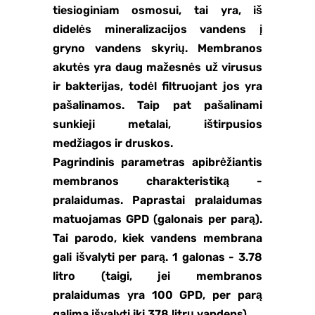
tiesioginiam osmosui, tai yra, iš
didelės mineralizacijos vandens į
gryno vandens skyrių. Membranos
akutės yra daug mažesnės už virusus
ir bakterijas, todėl filtruojant jos yra
pašalinamos. Taip pat pašalinami
sunkieji metalai, ištirpusios
medžiagos ir druskos.
Pagrindinis parametras apibrėžiantis
membranos charakteristiką -
pralaidumas. Paprastai pralaidumas
matuojamas GPD (galonais per parą).
Tai parodo, kiek vandens membrana
gali išvalyti per parą. 1 galonas - 3.78
litro (taigi, jei membranos
pralaidumas yra 100 GPD, per parą
galima išvalyti iki 378 litrų vandens).