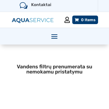
w
Kontaktai

0 Items
Vandens filtrų prenumerata su
nemokamu pristatymu