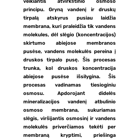
veikiantis atvirkštinio osmoso
principu. Gryną vandenį ir druskų
tirpalą atskyrus pusiau laidžia
membrana, kuri praleidžia tik vandens
molekules, dėl slėgio (koncentracijos)
skirtumo abiejose membranos
pusėse, vandens molekulės pereina į
druskos tirpalo pusę. Šis procesas
trunka, kol druskos koncentracija
abiejose pusėse išsilygina. Šis
procesas vadinamas tiesioginiu
osmosu. Apdorojant didelės
mineralizacijos vandenį atbulinio
osmoso membrana, sukuriamas
slėgis, viršijantis osmosinį ir vandens
molekulės priverčiamos tekėti per
membraną kryptimi, priešinga