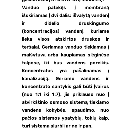
Vanduo patekęs į membraną
išskiriamas į dvi dalis: išvalytą vandenį
ir didelio druskingumo
(koncentracijos) vandenį, kuriame
lieka visos atskirtos druskos ir
teršalai. Geriamas vanduo tiekiamas į
maišytuvą arba kaupiamas slėginėse
talpose, iki bus vandens poreikis.
Koncentratas yra pašalinamas į
kanalizaciją. Geriamo vandens ir
koncentrato santykis gali būti įvairus
(nuo 1:1 iki 1:7), jis priklauso nuo į
atvirkštinio osmoso sistemą tiekiamo
vandens kokybės, spaudimo, nuo
pačios sistemos ypatybių, tokių kaip,
turi sistema siurblį ar ne ir pan.