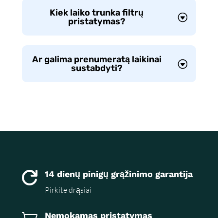
Kiek laiko trunka filtrų
pristatymas?
Ar galima prenumeratą laikinai
sustabdyti?
14 dienų pinigų grąžinimo garantija

Pirkite drąsiai
Nemokamas pristatymas