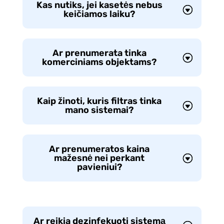
Kas nutiks, jei kasetės nebus
keičiamos laiku?
Ar prenumerata tinka
komerciniams objektams?
Kaip žinoti, kuris filtras tinka
mano sistemai?
Ar prenumeratos kaina
mažesnė nei perkant
pavieniui?
Ar reikia dezinfekuoti sistemą