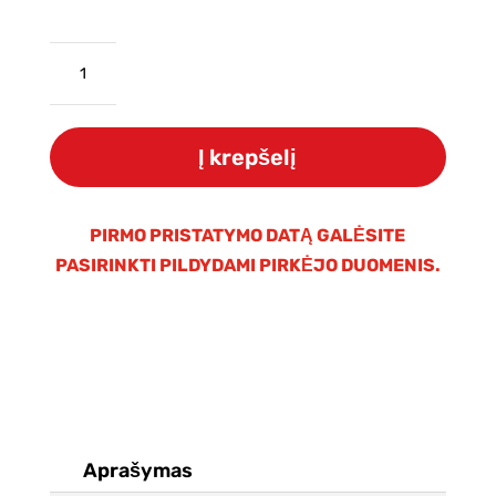
produkto
kiekis:
Vandens
dušo
Į krepšelį
filtrų
rinkinys
WATERS
PIRMO PRISTATYMO DATĄ GALĖSITE
THERAPY
PASIRINKTI PILDYDAMI PIRKĖJO DUOMENIS.
„Micro
Pad“
Aprašymas