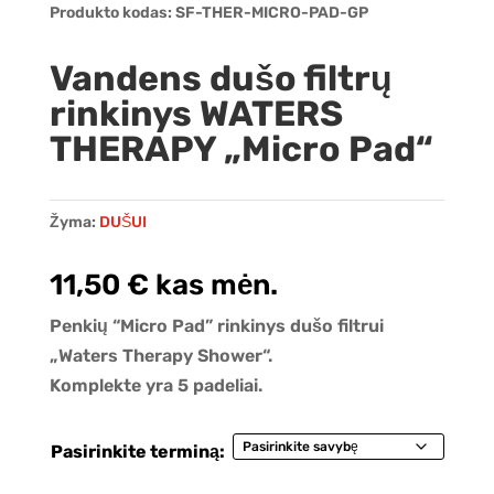
Produkto kodas:
SF-THER-MICRO-PAD-GP
Vandens dušo filtrų
rinkinys WATERS
THERAPY „Micro Pad“
Žyma:
DUŠUI
11,50
€
kas mėn.
Penkių “Micro Pad” rinkinys dušo filtrui
„Waters Therapy Shower“.
Komplekte yra 5 padeliai.
Pasirinkite terminą: