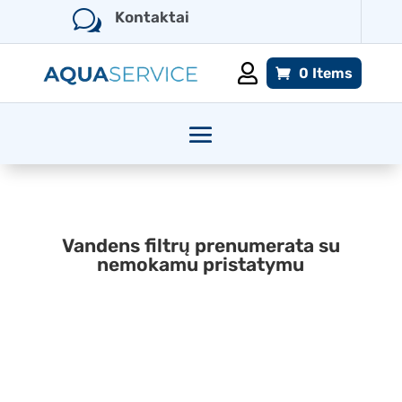
w
Kontaktai

0 Items
Vandens filtrų prenumerata su
nemokamu pristatymu