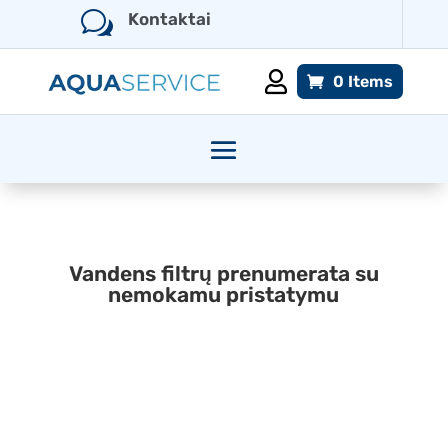
w
Kontaktai

0 Items
Vandens filtrų prenumerata su
nemokamu pristatymu