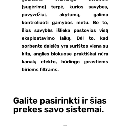
(sugėrimo) terpė, kurios savybes,
pavyzdžiui, akytumą, galima
kontroliuoti gamybos metu. Be to,
šios savybės išlieka pastovios visą
eksploatavimo laiką. Dėl to, kad
sorbento dalelės yra surištos viena su
kita, anglies blokuose praktiškai nėra
kanalų efekto, būdingo įprastiems
biriems filtrams.
Galite pasirinkti ir šias
prekes savo sistemai.
Jums taip pat gali patikti…