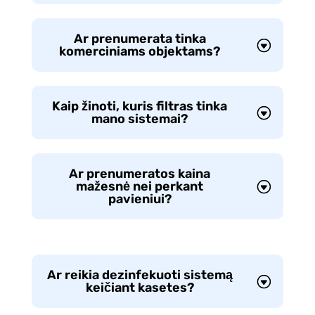
Ar prenumerata tinka
komerciniams objektams?
Kaip žinoti, kuris filtras tinka
mano sistemai?
Ar prenumeratos kaina
mažesnė nei perkant
pavieniui?
Ar reikia dezinfekuoti sistemą
keičiant kasetes?