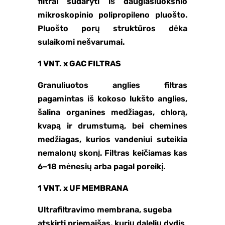
filtrai sudaryti iš daugiasluoksnio
mikroskopinio polipropileno pluošto.
Pluošto porų struktūros dėka
sulaikomi nešvarumai.
1 VNT. x GAC FILTRAS
Granuliuotos anglies filtras
pagamintas iš kokoso lukšto anglies,
šalina organines medžiagas, chlorą,
kvapą ir drumstumą, bei chemines
medžiagas, kurios vandeniui suteikia
nemalonų skonį. Filtras keičiamas kas
6–18 mėnesių arba pagal poreikį.
1 VNT. x UF MEMBRANA
Ultrafiltravimo membrana, sugeba
atskirti priemaišas, kurių dalelių dydis