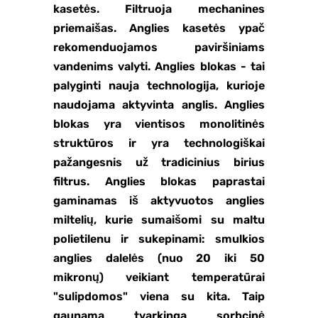
kasetės. Filtruoja mechanines
priemaišas. Anglies kasetės ypač
rekomenduojamos paviršiniams
vandenims valyti. Anglies blokas - tai
palyginti nauja technologija, kurioje
naudojama aktyvinta anglis. Anglies
blokas yra vientisos monolitinės
struktūros ir yra technologiškai
pažangesnis už tradicinius birius
filtrus. Anglies blokas paprastai
gaminamas iš aktyvuotos anglies
miltelių, kurie sumaišomi su maltu
polietilenu ir sukepinami: smulkios
anglies dalelės (nuo 20 iki 50
mikronų) veikiant temperatūrai
"sulipdomos" viena su kita. Taip
gaunama tvarkinga sorbcinė