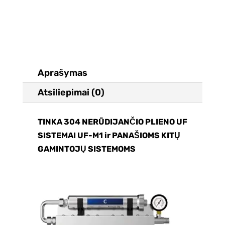
UF
SISTEMAI
UF-
M1+UF
MEMBRANA
Aprašymas
Atsiliepimai (0)
TINKA 304 NERŪDIJANČIO PLIENO UF
SISTEMAI UF-M1 ir PANAŠIOMS KITŲ
GAMINTOJŲ SISTEMOMS