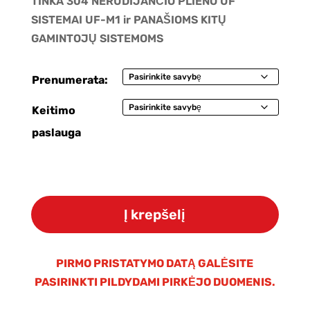
TINKA 304 NERŪDIJANČIO PLIENO UF
SISTEMAI UF-M1 ir PANAŠIOMS KITŲ
GAMINTOJŲ SISTEMOMS
Prenumerata:
Keitimo
paslauga
produkto
kiekis:
Į krepšelį
FILTRŲ
KOMPLEKTAS
304
PIRMO PRISTATYMO DATĄ GALĖSITE
NERŪDIJANČIO
PASIRINKTI PILDYDAMI PIRKĖJO DUOMENIS.
PLIENO