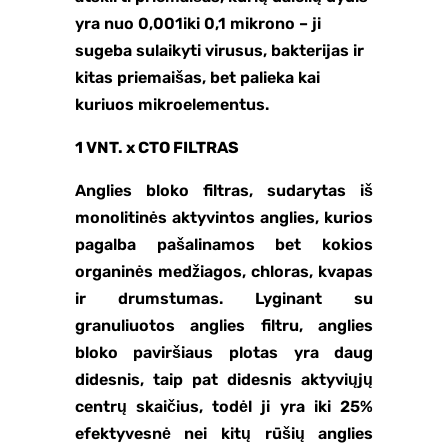
yra nuo 0,001iki 0,1 mikrono – ji
sugeba sulaikyti virusus, bakterijas ir
kitas priemaišas, bet palieka kai
kuriuos mikroelementus.
1 VNT. x CTO FILTRAS
Anglies bloko filtras, sudarytas iš
monolitinės aktyvintos anglies, kurios
pagalba pašalinamos bet kokios
organinės medžiagos, chloras, kvapas
ir drumstumas. Lyginant su
granuliuotos anglies filtru, anglies
bloko paviršiaus plotas yra daug
didesnis, taip pat didesnis aktyviųjų
centrų skaičius, todėl ji yra iki 25%
efektyvesnė nei kitų rūšių anglies