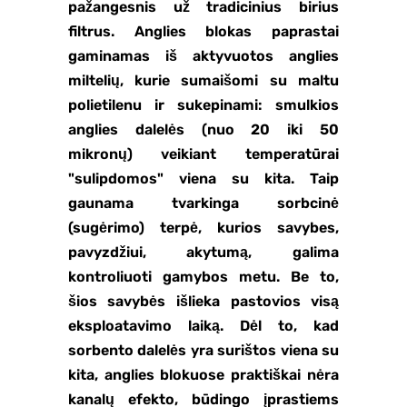
pažangesnis už tradicinius birius
filtrus. Anglies blokas paprastai
gaminamas iš aktyvuotos anglies
miltelių, kurie sumaišomi su maltu
polietilenu ir sukepinami: smulkios
anglies dalelės (nuo 20 iki 50
mikronų) veikiant temperatūrai
"sulipdomos" viena su kita. Taip
gaunama tvarkinga sorbcinė
(sugėrimo) terpė, kurios savybes,
pavyzdžiui, akytumą, galima
kontroliuoti gamybos metu. Be to,
šios savybės išlieka pastovios visą
eksploatavimo laiką. Dėl to, kad
sorbento dalelės yra surištos viena su
kita, anglies blokuose praktiškai nėra
kanalų efekto, būdingo įprastiems