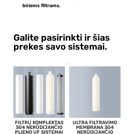
biriems filtrams.
Galite pasirinkti ir šias
prekes savo sistemai.
Jums taip pat gali patikti…
FILTRŲ KOMPLEKTAS
ULTRA FILTRAVIMO
304 NERŪDIJANČIO
MEMBRANA 304
PLIENO UF SISTEMAI
NERŪDIJANČIO