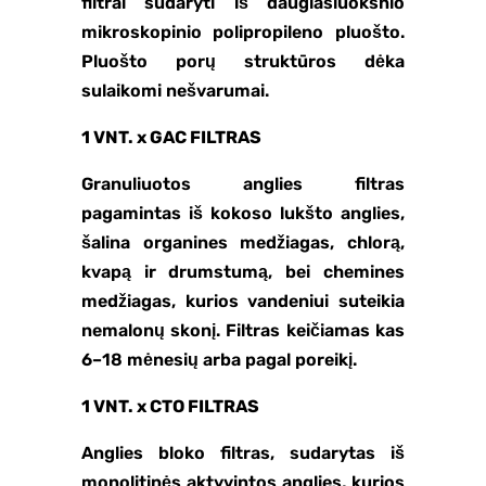
filtrai sudaryti iš daugiasluoksnio
mikroskopinio polipropileno pluošto.
Pluošto porų struktūros dėka
sulaikomi nešvarumai.
1 VNT. x GAC FILTRAS
Granuliuotos anglies filtras
pagamintas iš kokoso lukšto anglies,
šalina organines medžiagas, chlorą,
kvapą ir drumstumą, bei chemines
medžiagas, kurios vandeniui suteikia
nemalonų skonį. Filtras keičiamas kas
6–18 mėnesių arba pagal poreikį.
1 VNT. x CTO FILTRAS
Anglies bloko filtras, sudarytas iš
monolitinės aktyvintos anglies, kurios