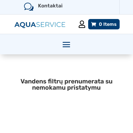
w
Kontaktai

0 Items
Vandens filtrų prenumerata su
nemokamu pristatymu