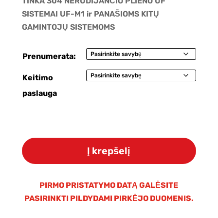
TINKA 304 NERŪDIJANČIO PLIENO UF
SISTEMAI UF-M1 ir PANAŠIOMS KITŲ
GAMINTOJŲ SISTEMOMS
Prenumerata:
Keitimo
paslauga
produkto
kiekis:
Į krepšelį
FILTRŲ
KOMPLEKTAS
304
PIRMO PRISTATYMO DATĄ GALĖSITE
NERŪDIJANČIO
PASIRINKTI PILDYDAMI PIRKĖJO DUOMENIS.
PLIENO