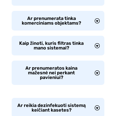
Ar prenumerata tinka
komerciniams objektams?
Kaip žinoti, kuris filtras tinka
mano sistemai?
Ar prenumeratos kaina
mažesnė nei perkant
pavieniui?
Ar reikia dezinfekuoti sistemą
keičiant kasetes?