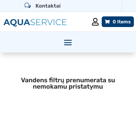
w
Kontaktai

0 Items
Vandens filtrų prenumerata su
nemokamu pristatymu