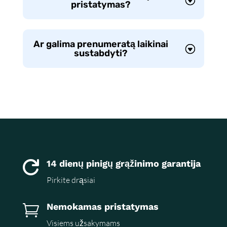
pristatymas?
Ar galima prenumeratą laikinai
sustabdyti?
14 dienų pinigų grąžinimo garantija

Pirkite drąsiai
Nemokamas pristatymas

Visiems užsakymams