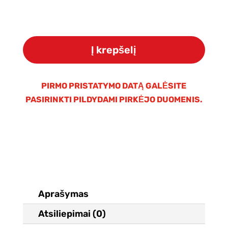
produkto
kiekis:
Į krepšelį
ULTRA
FILTRAVIMO
MEMBRANA
PIRMO PRISTATYMO DATĄ GALĖSITE
304
PASIRINKTI PILDYDAMI PIRKĖJO DUOMENIS.
NERŪDIJANČIO
PLIENO
UF
SISTEMAI
Aprašymas
Atsiliepimai (0)