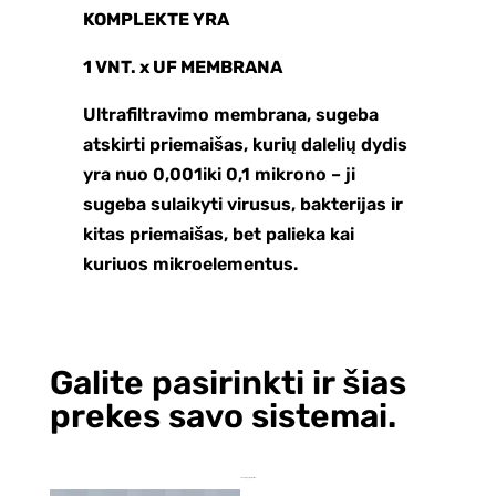
KOMPLEKTE YRA
1 VNT. x UF MEMBRANA
Ultrafiltravimo membrana, sugeba
atskirti priemaišas, kurių dalelių dydis
yra nuo 0,001iki 0,1 mikrono – ji
sugeba sulaikyti virusus, bakterijas ir
kitas priemaišas, bet palieka kai
kuriuos mikroelementus.
Galite pasirinkti ir šias
prekes savo sistemai.
Jums taip pat gali patikti…